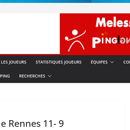
!!
s
LES JOUEURS
STATISTIQUES JOUEURS
ÉQUIPES
CO
 PING
RECHERCHES
de Rennes 11- 9