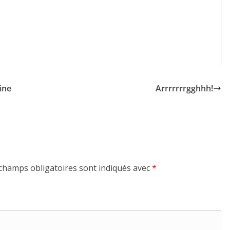
line
Arrrrrrrgghhh!
champs obligatoires sont indiqués avec
*