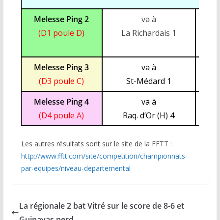
Melesse Ping 2
va à
s
(D1 poule D)
La Richardais 1
G
Melesse Ping 3
va à
séri
(D3 poule C)
St-Médard 1
Melesse Ping 4
va à
séri
(D4 poule A)
Raq. d’Or (H) 4
Les autres résultats sont sur le site de la FFTT :
http://www.fftt.com/site/competition/championnats-
par-equipes/niveau-departemental
La régionale 2 bat Vitré sur le score de 8-6 et
Guipavas perd