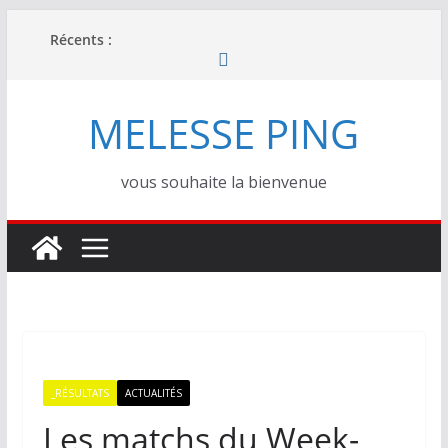
Passer
Récents :
au
contenu
MELESSE PING
vous souhaite la bienvenue
_RÉSULTATS
ACTUALITÉS
Les matchs du Week-