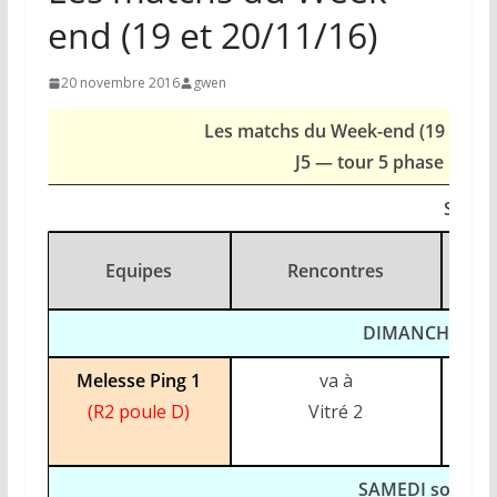
end (19 et 20/11/16)
20 novembre 2016
gwen
Les matchs du Week-end (19 et 20/
J5 — tour 5 phase 1
SENI
Equipes
Rencontres
DIMANCHE
(
Melesse Ping 1
va à
s
(R2 poule D)
Vitré 2
G
SAMEDI soir
(