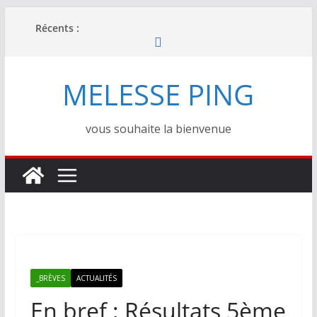
Passer
Récents :
au
contenu
MELESSE PING
vous souhaite la bienvenue
_BRÈVES
ACTUALITÉS
En bref : Résultats 5ème