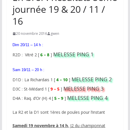
journée 19 & 20 / 11 /
16
20 novembre 2016
gwen
Dim 20/11 – 14 h :
MELESSE PING 1
R2D : Vitré 2 [
6 – 8
]
Sam 19/11 – 20 h :
MELESSE PING 2
D1D : La Richardais 1 [
4 – 10
]
MELESSE PING 3
D3C : St-Médard 1 [
9 – 5
]
MELESSE PING 4
D4A : Raq. d’Or (H) 4 [
5 – 9
]
La R2 et la D1 sont 1ères de poules pour l’instant
Samedi 19 novembre à 14 h
, J2 du championnat