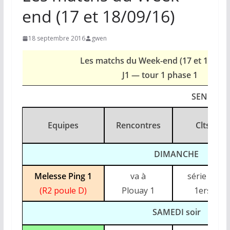
end (17 et 18/09/16)
18 septembre 2016
gwen
Les matchs du Week-end (17 et 18/09/
J1 — tour 1 phase 1
SENIORS
Equipes
Rencontres
Clts
DIMANCHE
(déb
Melesse Ping 1
va à
série : G
(R2 poule D)
Plouay 1
1ers
SAMEDI soir
(déb