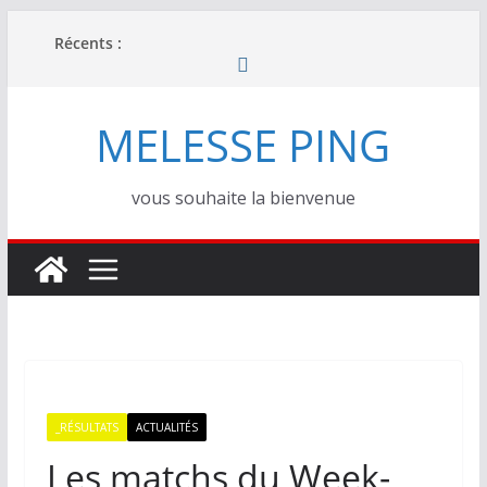
Passer
Récents :
au
contenu
MELESSE PING
vous souhaite la bienvenue
_RÉSULTATS
ACTUALITÉS
Les matchs du Week-