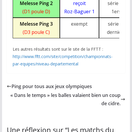
Melesse Ping 2
reçoit
série : G
(D1 poule D)
Roz-Baguer 1
1ers
Melesse Ping 3
exempt
série : E
(D3 poule C)
derniers
Les autres résultats sont sur le site de la FFTT :
http://www.fftt.com/site/competition/championnats-
par-equipes/niveau-departemental
Ping pour tous aux jeux olympiques
« Dans le temps » les balles valaient bien un coup
de cidre.
Une réflexion sur “
Les matchs du