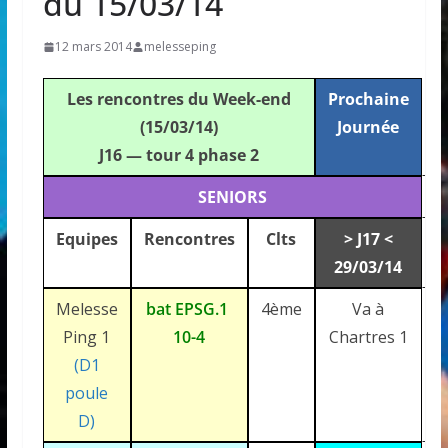
du 15/03/14
12 mars 2014
melesseping
Les rencontres du Week-end
Prochaine
(15/03/14)
Journée
J16 — tour 4 phase 2
SENIORS
Equipes
Rencontres
Clts
> J17 <
29/03/14
Melesse
bat EPSG.1
4ème
Va à
Ping 1
10-4
Chartres 1
(D1
poule
D)