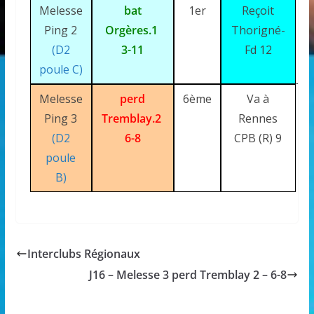
Melesse
bat
1er
Reçoit
Ping 2
Orgères.1
Thorigné-
(D2
3-11
Fd 12
poule C)
Melesse
perd
6ème
Va à
Ping 3
Tremblay.2
Rennes
(D2
6-8
CPB (R) 9
poule
B)
Interclubs Régionaux
J16 – Melesse 3 perd Tremblay 2 – 6-8