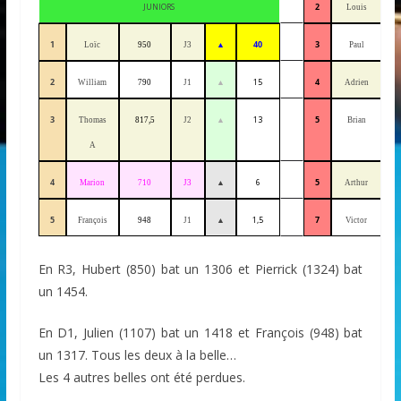
JUNIORS
2
Louis
5
1
▲
40
3
Loïc
950
J3
Paul
2
▲
15
4
William
790
J1
Adrien
3
▲
13
5
Thomas
817,5
J2
Brian
A
4
▲
6
5
Marion
710
J3
Arthur
5
▲
1,5
7
François
948
J1
Victor
6
En R3, Hubert (850) bat un 1306 et Pierrick (1324) bat
un 1454.
En D1, Julien (1107) bat un 1418 et François (948) bat
un 1317. Tous les deux à la belle…
Les 4 autres belles ont été perdues.