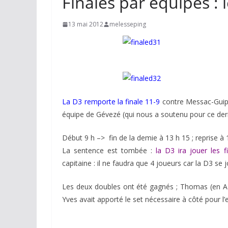
Finales par équipes : l
13 mai 2012
melesseping
La D3 remporte la finale 11-9
contre Messac-Guipry
équipe de Gévezé (qui nous a soutenu pour ce dern
Début 9 h –> fin de la demie à 13 h 15 ; reprise à 14
La sentence est tombée :
la D3 ira jouer les f
capitaine : il ne faudra que 4 joueurs car la D3 s
Les deux doubles ont été gagnés ; Thomas (en A) a
Yves avait apporté le set nécessaire à côté pour l