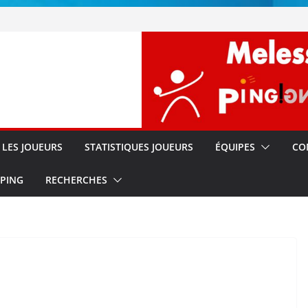
!!
s
LES JOUEURS
STATISTIQUES JOUEURS
ÉQUIPES
CO
 PING
RECHERCHES