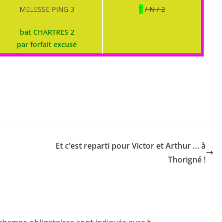
MELESSE PING 3
1
/ N / 2
bat CHARTRES 2
par forfait excusé
Et c’est reparti pour Victor et Arthur … à
Thorigné !