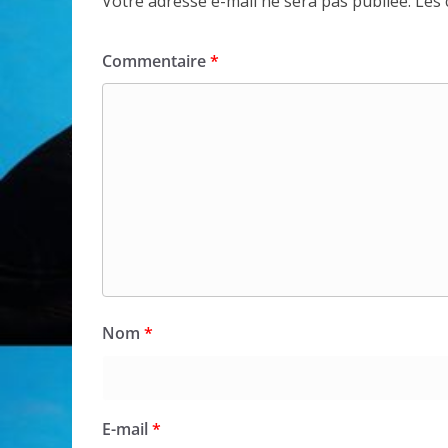
Votre adresse e-mail ne sera pas publiée.
Les 
Commentaire
*
Nom
*
E-mail
*