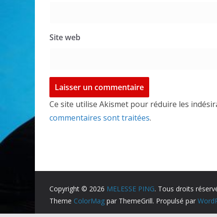
Site web
Ce site utilise Akismet pour réduire les indési
commentaires sont traitées
.
Copyright © 2026
MELESSE PING
. Tous droits réserv
Theme
ColorMag
par ThemeGrill. Propulsé par
WordP