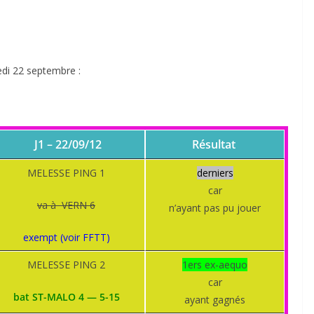
edi 22 septembre :
J1 – 22/09/12
Résultat
MELESSE PING 1
derniers
car
va à VERN 6
n’ayant pas pu jouer
exempt (voir FFTT)
MELESSE PING 2
1ers ex-aequo
car
bat ST-MALO 4 — 5-15
ayant gagnés