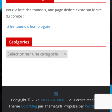
Pour la liste des tournois, une page dédiée existe sur le site
du comité :
ici les tournois homologués
Catégories
C
a
t
é
g
o
r
i
Copyright © 2026
MELESSE PING
. Tous droits réservés.
e
Theme
ColorMag
par ThemeGrill. Propulsé par
WordPress
.
s