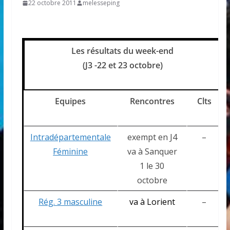
22 octobre 2011
melesseping
Les résultats du week-end
(J3 -22 et 23 octobre)
Equipes
Rencontres
Clts
Intradépartementale
exempt en J4
–
Féminine
va à Sanquer
1 le 30
octobre
Rég. 3 masculine
va à Lorient
–