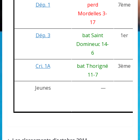
Dép. 1
perd
7ème
Mordelles 3-
17
Dép. 3
bat Saint
1er
Domineuc 14-
6
Cri. 1A
bat Thorigné
3ème
11-7
Jeunes
—