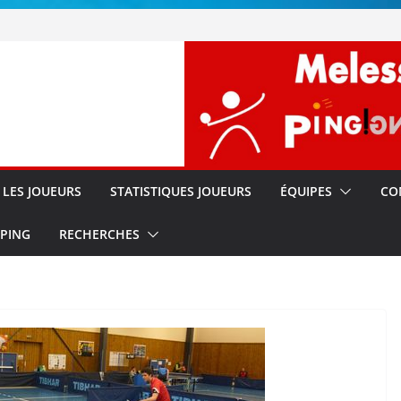
!!
s
LES JOUEURS
STATISTIQUES JOUEURS
ÉQUIPES
CO
 PING
RECHERCHES