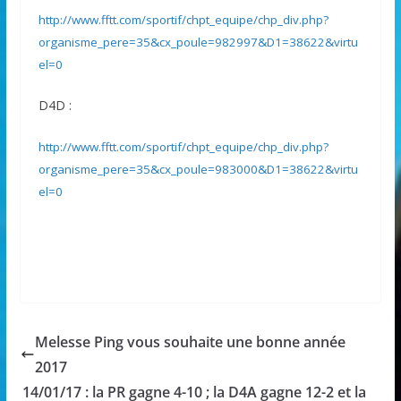
http://www.fftt.com/sportif/chpt_equipe/chp_div.php?
organisme_pere=35&cx_poule=982997&D1=38622&virtu
el=0
D4D :
http://www.fftt.com/sportif/chpt_equipe/chp_div.php?
organisme_pere=35&cx_poule=983000&D1=38622&virtu
el=0
Melesse Ping vous souhaite une bonne année
2017
14/01/17 : la PR gagne 4-10 ; la D4A gagne 12-2 et la