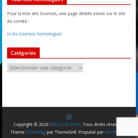
Pour la liste des tournois, une page dédiée existe sur le site
du comité :
ici les tournois homologués
Catégories
C
a
t
é
g
o
r
i
Copyright © 2026
MELESSE PING
. Tous droits réservés.
e
Theme
ColorMag
par ThemeGrill. Propulsé par
WordPress
.
s