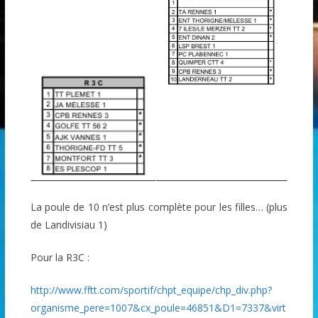
La poule de 10 n’est plus complète pour les filles… (plus
de Landivisiau 1)
Pour la R3C :
http://www.fftt.com/sportif/chpt_equipe/chp_div.php?
organisme_pere=1007&cx_poule=46851&D1=7337&virt