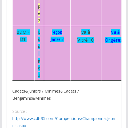
p
e
2
va à
va à
B&M –
E
reçoit
D1I
q
Janzé.3
Vitré.10
Orgères.2
u
i
p
e
3
Cadets&Juniors / Minimes&Cadets /
Benjamins&Minimes
Source :
http://www.cdtt35.com/Competitions/ChampionnatJeun
es.aspx