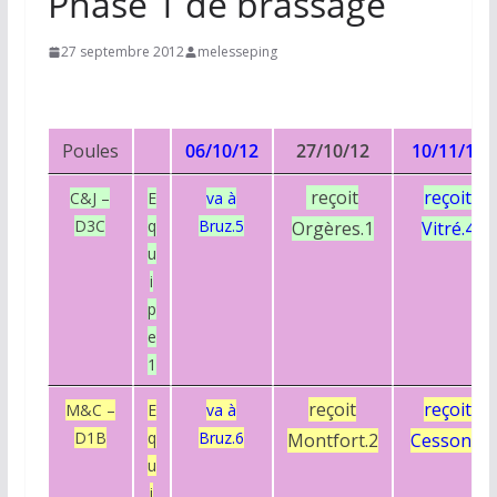
Phase 1 de brassage
27 septembre 2012
melesseping
Poules
06/10/12
27/10/12
10/11/12
reçoit
reçoit
C&J –
E
va à
D3C
q
Bruz.5
Orgères.1
Vitré.4
u
i
p
e
1
reçoit
reçoit
M&C –
E
va à
D1B
q
Bruz.6
Montfort.2
Cesson.3
u
i