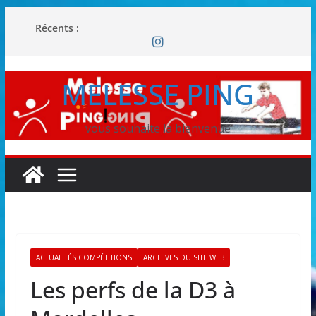
Passer
Récents :
au
contenu
MELESSE PING
vous souhaite la bienvenue
ACTUALITÉS COMPÉTITIONS
ARCHIVES DU SITE WEB
Les perfs de la D3 à