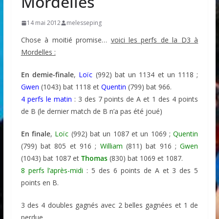
Mordelles
14 mai 2012
melesseping
Chose à moitié promise…
voici les perfs de la D3 à
Mordelles :
En demie-finale
,
Loïc
(992) bat un 1134 et un 1118 ;
Gwen
(1043) bat 1118 et
Quentin
(799) bat 966.
4 perfs le matin
: 3 des 7 points de A et 1 des 4 points
de B (le dernier match de B n’a pas été joué)
En finale
,
Loïc
(992) bat un 1087 et un 1069 ;
Quentin
(799) bat 805 et 916 ;
William
(811) bat 916 ;
Gwen
(1043) bat 1087 et
Thomas
(830) bat 1069 et 1087.
8 perfs l’après-midi
: 5 des 6 points de A et 3 des 5
points en B.
3 des 4 doubles gagnés avec 2 belles gagnées et 1 de
perdue.