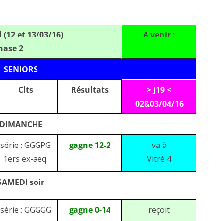
(12 et 13/03/16)
A venir :
hase 2
SENIORS
Clts
Résultats
> J19 <
02&03/04/16
DIMANCHE
série : GGGPG
gagne 12-2
va à
1ers ex-aeq.
Vitré 4
SAMEDI soir
série : GGGGG
gagne 0-14
reçoit