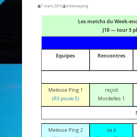
7 mars 2016
melesseping
Les matchs du Week-end 
J18 — tour 5 p
Equipes
Rencontres
Melesse Ping 1
reçoit
(R3 poule E)
Mordelles 1
Melesse Ping 2
va à