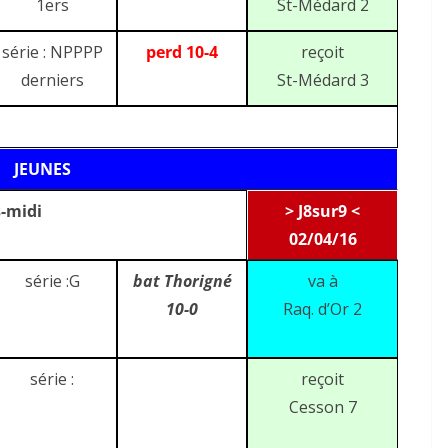
1ers
St-Médard 2
série : NPPPP
perd 10-4
reçoit
derniers
St-Médard 3
JEUNES
-midi
> J8sur9 <
02/04/16
série :G
bat Thorigné
va à
10-0
Raq. d’Or 2
série :
reçoit
Cesson 7