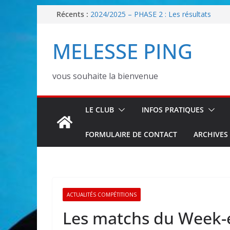
Passer
Récents :
2024/2025 – PHASE 2 : Les résultats
30/08/25 : Tournoi loisir
au
Les Inscriptions 2026/2027 sont ouvertes !
contenu
MELESSE PING
2025/2026 – PHASE 2 : Les classements
2025/2026 – PHASE 1 : Les poules senior
vous souhaite la bienvenue
LE CLUB
INFOS PRATIQUES
FORMULAIRE DE CONTACT
ARCHIVES
ACTUALITÉS COMPÉTITIONS
Les matchs du Week-e