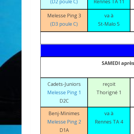
(D2 poule C)
Rennes TA 11
Melesse Ping 3
va à
(D3 poule C)
St-Malo 5
SAMEDI après
Cadets-Juniors
reçoit
Melesse Ping 1
Thorigné 1
D2C
Benj-Minimes
va à
Melesse Ping 2
Rennes TA 4
D1A