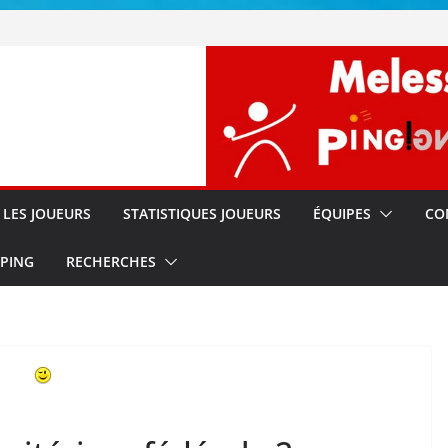
!!
s
LES JOUEURS
STATISTIQUES JOUEURS
ÉQUIPES
CO
 PING
RECHERCHES