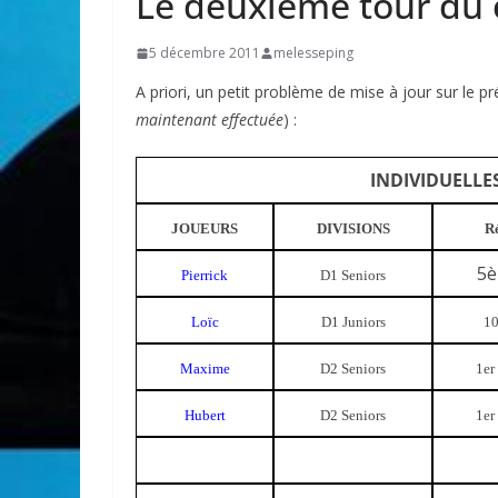
Le deuxième tour du c
5 décembre 2011
melesseping
A priori, un petit problème de mise à jour sur le p
maintenant effectuée
) :
INDIVIDUELLES 
JOUEURS
DIVISIONS
Ré
5è
Pierrick
D1 Seniors
Loïc
D1 Juniors
10
Maxime
D2 Seniors
1er
Hubert
D2 Seniors
1er