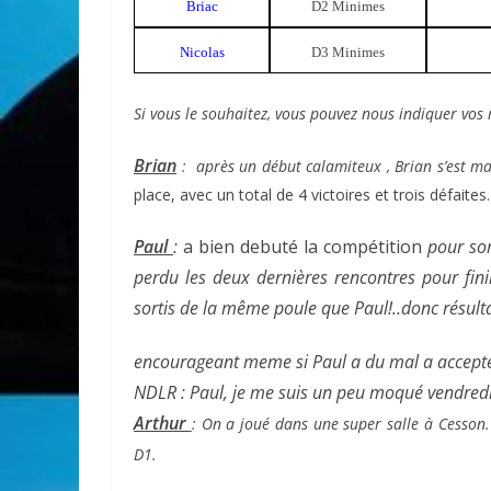
Briac
D2 Minimes
Nicolas
D3 Minimes
Si vous le souhaitez, vous pouvez nous indiquer vos
Brian
: après un début calamiteux , Brian s’est ma
place, avec un total de 4 victoires et trois défaites.
Paul
:
a bien debuté la compétition
pour sor
perdu les deux dernières
rencontres pour fin
sortis de
la même poule que Paul!..donc résult
encourageant meme si Paul a du mal a
accepte
NDLR : Paul, je me suis un peu moqué vendre
Arthur
: On a joué dans une super salle à Cesson. 
D1.