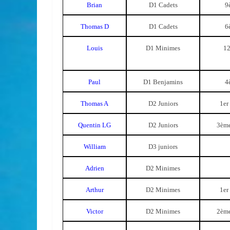
Brian
D1 Cadets
9
Thomas D
D1 Cadets
6
Louis
D1 Minimes
12
Paul
D1 Benjamins
4
Thomas A
D2 Juniors
1er
Quentin LG
D2 Juniors
3ème
William
D3 juniors
Adrien
D2 Minimes
Arthur
D2 Minimes
1er
Victor
D2 Minimes
2ème