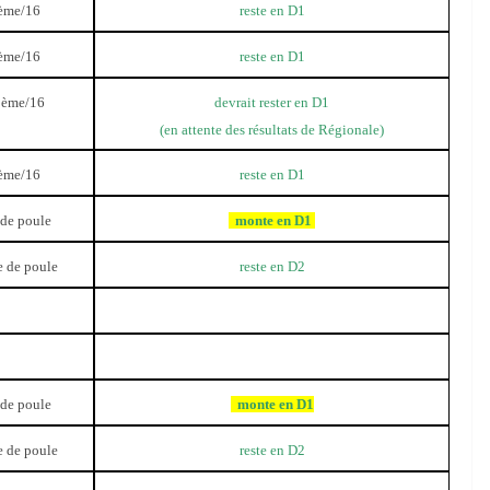
ème/16
reste en D1
ème/16
reste en D1
ème/16
devrait rester en D1
(en attente des résultats de Régionale)
ème/16
reste en D1
 de poule
monte en D1
 de poule
reste en D2
 de poule
monte en D1
 de poule
reste en D2