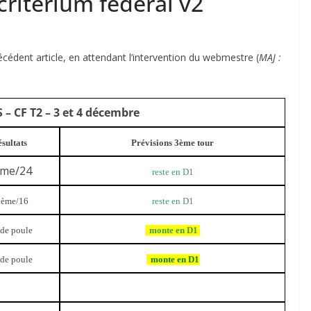
ritérium fédéral v2
récédent article, en attendant l’intervention du webmestre (
MAJ :
– CF T2 – 3 et 4 décembre
sultats
Prévisions 3ème tour
me/24
reste en D1
ème/16
reste en D1
 de poule
monte en D1
 de poule
monte en D1