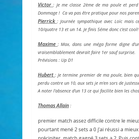
Victor
:
Je me classe 2ème de ma poule et perd 
Dommage ! Ca va pas être pratique pour nos parent
Pierrick
:
Journée sympathique avec Loïc mais ce 
10/quatre 13 et un 14. Je finis 5éme donc c’est cool!
Maxime
:
Max, dans une méga forme digne d’un 
vraisemblablement devrait faire 1er sauf surprise.
Prévisions : Up D1
Hubert
: Je termine premier de ma poule, bien qu
perdu contre un 10, aux sets je m’en sors de justess
A noter l’absence d’un 13 ce qui facilite bien les cho
Thomas Allain
:
premier match assez difficile contre le mieu
pourtant mené 2 sets a 0 j’ai réussi a mieu
précipiter, match gagné 3 sets a 2. Puis cont