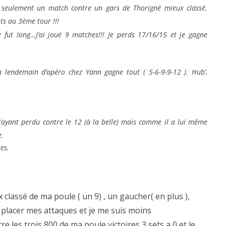
seulement un match contre un gars de Thorigné mieux classé.
s au 3ème tour !!!
fut long…J’ai joué 9 matches!!! Je perds 17/16/15 et je gagne
lendemain d’apéro chez Yann gagne tout ( 5-6-9-9-12 ).
Hub’,
’ayant perdu contre le 12 (à la belle) mais comme il a lui même
e.
ses.
x classé de ma poule ( un 9) , un gaucher( en plus ),
x placer mes attaques et je me suis moins
re les trois 800 de ma poule victoires 3 sets a 0 et le