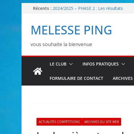
Passer
Récents :
2024/2025 – PHASE 2 : Les résultats
30/08/25 : Tournoi loisir
au
Les Inscriptions 2026/2027 sont ouvertes !
contenu
MELESSE PING
2025/2026 – PHASE 2 : Les classements
2025/2026 – PHASE 1 : Les poules senior
vous souhaite la bienvenue
LE CLUB
INFOS PRATIQUES
FORMULAIRE DE CONTACT
ARCHIVES
ACTUALITÉS COMPÉTITIONS
ARCHIVES DU SITE WEB