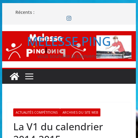
Passer
Récents :
au
contenu
MELESSE PING
vous souhaite la bienvenue
ACTUALITÉS COMPÉTITIONS
ARCHIVES DU SITE WEB
La V1 du calendrier