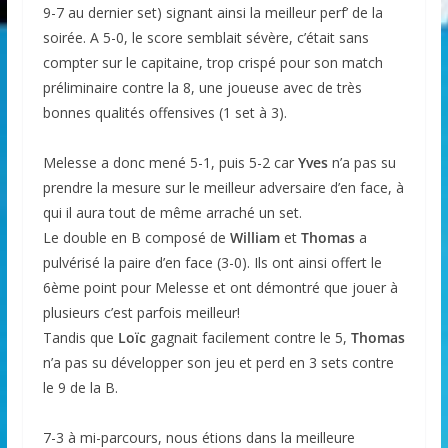
9-7 au dernier set) signant ainsi la meilleur perf’ de la
soirée. A 5-0, le score semblait sévère, c’était sans
compter sur le capitaine, trop crispé pour son match
préliminaire contre la 8, une joueuse avec de très
bonnes qualités offensives (1 set à 3).
Melesse a donc mené 5-1, puis 5-2 car
Yves
n’a pas su
prendre la mesure sur le meilleur adversaire d’en face, à
qui il aura tout de même arraché un set.
Le double en B composé de
William
et
Thomas
a
pulvérisé la paire d’en face (3-0). Ils ont ainsi offert le
6ème point pour Melesse et ont démontré que jouer à
plusieurs c’est parfois meilleur!
Tandis que
Loïc
gagnait facilement contre le 5,
Thomas
n’a pas su développer son jeu et perd en 3 sets contre
le 9 de la B.
7-3 à mi-parcours, nous étions dans la meilleure