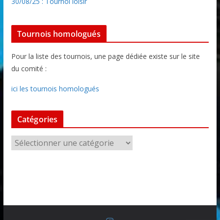
30/08/25 : Tournoi loisir
Tournois homologués
Pour la liste des tournois, une page dédiée existe sur le site
du comité :
ici les tournois homologués
Catégories
C
a
t
é
g
o
r