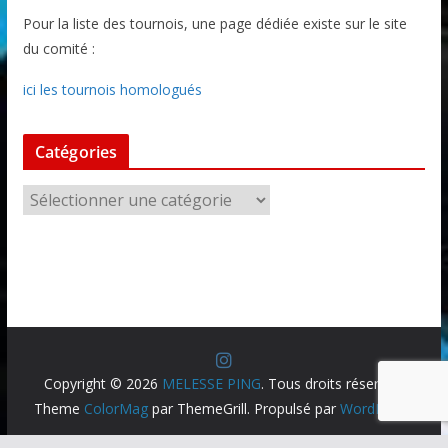
Pour la liste des tournois, une page dédiée existe sur le site
du comité :
ici les tournois homologués
Catégories
C
a
t
é
g
o
r
i
Copyright © 2026
MELESSE PING
. Tous droits réservés.
e
Theme
ColorMag
par ThemeGrill. Propulsé par
WordPress
.
s