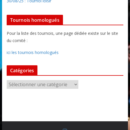
30/08/25 : Tournoi loisir
Tournois homologués
Pour la liste des tournois, une page dédiée existe sur le site
du comité :
ici les tournois homologués
Catégories
C
a
t
é
g
o
r