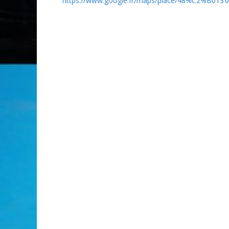
https://www.google.fr/maps/place/48%C2%B013