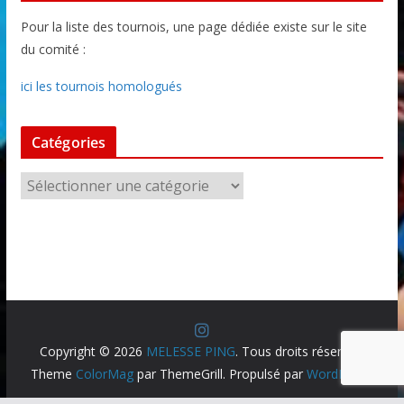
Pour la liste des tournois, une page dédiée existe sur le site
du comité :
ici les tournois homologués
Catégories
C
a
t
é
g
o
r
i
Copyright © 2026
MELESSE PING
. Tous droits réservés.
e
Theme
ColorMag
par ThemeGrill. Propulsé par
WordPress
.
s