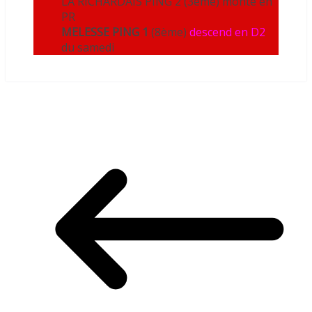
LA RICHARDAIS PING 2 (3ème) monte en
PR
MELESSE PING 1
(8ème)
descend en D2
du samedi