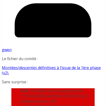
gwen
Le fichier du comité :
Montées/descentes définitives à l’issue de la 1ère phase
(v2).
Sans surprise :
D1B
: US VERN 4 (1er) monte en PR
TT JOUGERES/JAVENE/LECOUSSE (J) 4
(2ème) monte en PR