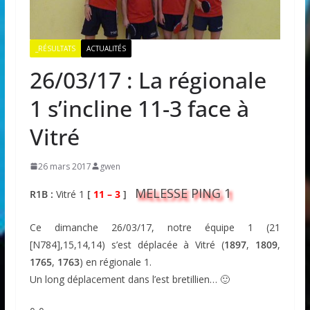
_RÉSULTATS
ACTUALITÉS
26/03/17 : La régionale
1 s’incline 11-3 face à
Vitré
26 mars 2017
gwen
MELESSE PING 1
R1B :
Vitré 1
[
11 – 3
]
Ce dimanche 26/03/17, notre équipe 1 (21
[N784],15,14,14) s’est déplacée à Vitré (
1897
,
1809
,
1765
,
1763
) en régionale 1.
Un long déplacement dans l’est bretillien… 🙂