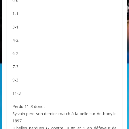
0-0
1-1
3-1
4-2
6-2
7-3
9-3
11-3
Perdu 11-3 donc :
Sylvain perd son dernier match à la belle sur Anthony le
1897
3 belles perdues (2 contre Hugo et 1 en défaveur de