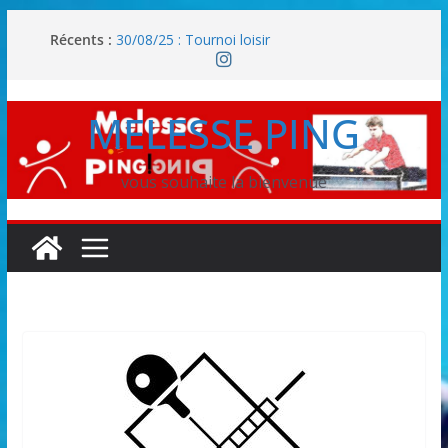
Passer
Récents :
30/08/25 : Tournoi loisir
au
Les Inscriptions 2026/2027 sont ouvertes !!!
contenu
2025/2026 – PHASE 2 : Les classements
2025/2026 – PHASE 1 : Les poules seniors
MELESSE PING
2024/2025 – PHASE 2 : Les résultats
vous souhaite la bienvenue