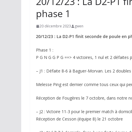
20/12/23 : La D2-P1 f
phase 1
20 décembre 2023
gwen
20/12/23 : La D2-P1 finit seconde de poule en p
Phase 1 :
P G N G G P G ==> 4 victoires, 1 nul et 2 défaites 
– J1 : Défaite 8-6 à Baguer-Morvan. Les 2 doubles n
Melesse Ping est dernier comme tous ceux qui pe
Réception de Fougères le 7 octobre, dans notre no
– J2 : Victoire 11-3 pour le premier match à domic
Réception de Cesson (équipe 8) le 21 octobre