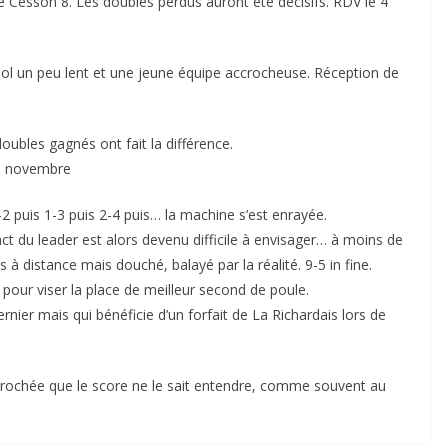
de Cesson 8. Les doubles perdus auront été décisifs. RDV le 4
, sol un peu lent et une jeune équipe accrocheuse. Réception de
doubles gagnés ont fait la différence.
25 novembre
2 puis 1-3 puis 2-4 puis… la machine s’est enrayée.
act du leader est alors devenu difficile à envisager… à moins de
 à distance mais douché, balayé par la réalité. 9-5 in fine.
pour viser la place de meilleur second de poule.
nier mais qui bénéficie d’un forfait de La Richardais lors de
 accrochée que le score ne le sait entendre, comme souvent au