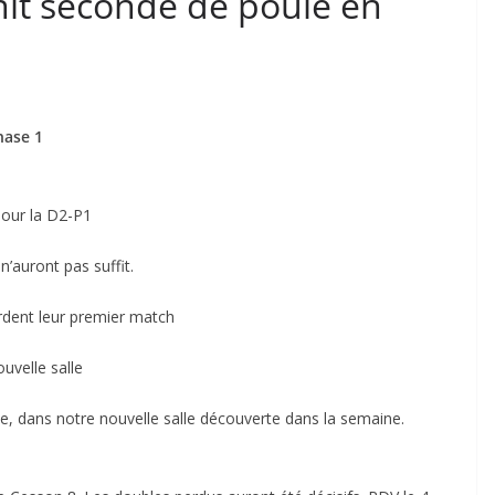
init seconde de poule en
hase 1
pour la D2-P1
’auront pas suffit.
rdent leur premier match
uvelle salle
ile, dans notre nouvelle salle découverte dans la semaine.