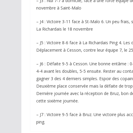
– J3 : Nul 7-7 à domicile, face à une forte équipe 
novembre à Saint-Malo
– J4 : Victoire 3-11 face à St-Malo 6. Un peu frais
La Richardais le 18 novembre
– J5 : Victoire 8-6 face à La Richardais Ping 4. Les 
Déplacement à Cesson, contre leur équipe 7, le 
– J6 : Défaite 9-5 à Cesson. Une bonne entâme : 0-
4-4 avant les doubles, 5-5 ensuite. Rester au cont
gagner 3 des 4 derniers simples. Espoir des copains
Deuxième place conservée mais la défaite de trop 
Dernière journée avec la réception de Bruz, bon der
cette sixième journée.
– J7 : Victoire 9-5 face à Bruz. Une victoire plus
ping.