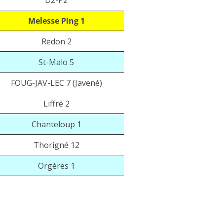
D2-P2
Melesse Ping 1
Redon 2
St-Malo 5
FOUG-JAV-LEC 7 (Javené)
Liffré 2
Chanteloup 1
Thorigné 12
Orgères 1