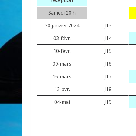
réception
Samedi 20 h
20 janvier 2024
J13
03-févr.
J14
10-févr.
J15
09-mars
J16
16-mars
J17
13-avr.
J18
04-mai
J19