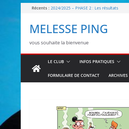
Passer
Récents :
2024/2025 – PHASE 2 : Les résultats
30/08/25 : Tournoi loisir
au
Les Inscriptions 2026/2027 sont ouvertes !
contenu
MELESSE PING
2025/2026 – PHASE 2 : Les classements
2025/2026 – PHASE 1 : Les poules senior
vous souhaite la bienvenue
LE CLUB
INFOS PRATIQUES
FORMULAIRE DE CONTACT
ARCHIVES