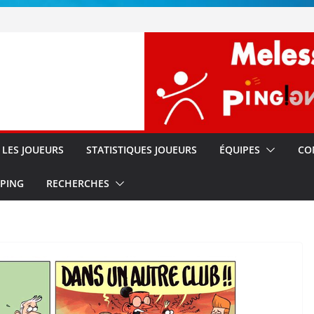
!!
s
LES JOUEURS
STATISTIQUES JOUEURS
ÉQUIPES
CO
 PING
RECHERCHES