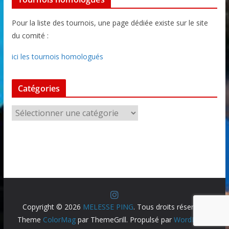
Pour la liste des tournois, une page dédiée existe sur le site
du comité :
ici les tournois homologués
Catégories
C
a
t
é
g
o
r
i
Copyright © 2026
MELESSE PING
. Tous droits réservés.
e
Theme
ColorMag
par ThemeGrill. Propulsé par
WordPress
.
s