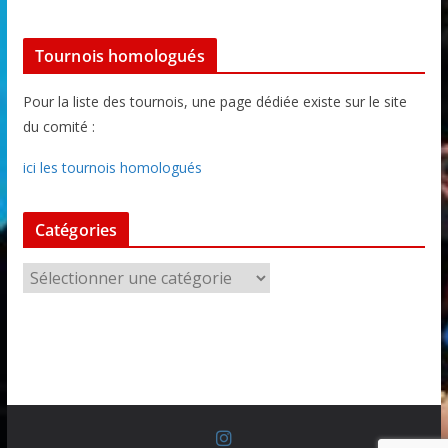
Tournois homologués
Pour la liste des tournois, une page dédiée existe sur le site
du comité :
ici les tournois homologués
Catégories
C
a
t
é
g
o
r