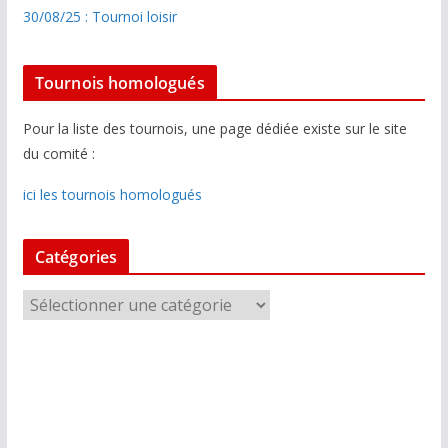
30/08/25 : Tournoi loisir
Tournois homologués
Pour la liste des tournois, une page dédiée existe sur le site
du comité :
ici les tournois homologués
Catégories
C
a
t
é
g
o