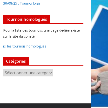
30/08/25 : Tournoi loisir
Tournois homologués
Pour la liste des tournois, une page dédiée existe
sur le site du comité :
ici les tournois homologués
Catégories
C
a
t
é
g
o